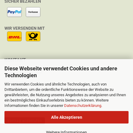
SICHER BEZAHLEN
WIR VERSENDEN MIT
KONTAKT
Diese Webseite verwendet Cookies und andere
Welten-Verlag e.K.
Inhaber: Ingeborg Laber
Technologien
Burgfriedstr. 33
83024 Rosenheim
Wir verwenden Cookies und ähnliche Technologien, auch von
Drittanbietern, um die ordentliche Funktionsweise der Website zu
Telefon:08031-4081290
gewährleisten, die Nutzung unseres Angebotes zu analysieren und Ihnen
Mail: laber@voodoo.de
ein bestmögliches Einkaufserlebnis bieten zu können. Weitere
Informationen finden Sie in unserer
Datenschutzerklärung
.
Alle Akzeptieren
Vertrag widerrufen
Weitere Informationen